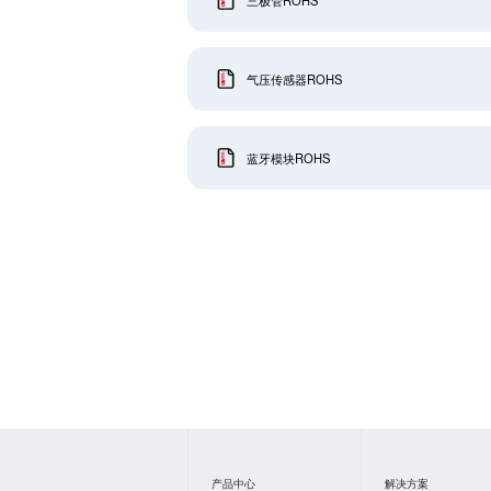
气压传感器ROHS
蓝牙模块ROHS
产品中心
解决方案