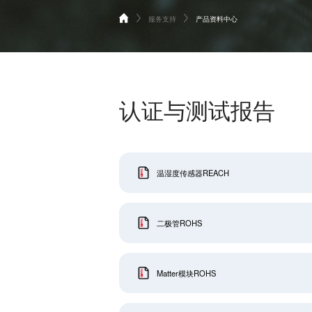
服务支持
产品资料中心
首页
在线选型
产品中心
样品申请
解决方案
反馈中心
认证与测试报告
服务支持
产品资料中心
关于华普微
常见问题
联系我们
温湿度传感器REACH
二极管ROHS
Matter模块ROHS