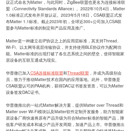
议正式命名为Matter，与此同时，ZigBee联盟也更名为连接标准联
盟（Connectivity Standards Alliance）。2022年10月4日，Matter
1.0标准正式发布并开放认证。2023年5月18日，CSA联盟正式发
布Matter 1.1标准。截止2023年初，全球近300+公司加入CSA联
盟参与Matter标准的制定和产品应用及推广。
Matter是一种建立在IP协议之上的应用层标准，其支持Thread、
Wi-Fi、以太网等底层传输协议，并支持使用BLE协议作为配网功
能。Matter标准的出现打破了各生态系统之间的壁垒，使得智能家
居设备的互联互通成为现实。
华普微已加入
CSA连接标准联盟
和
Thread联盟
，并成为高级别会
员，致力于推动Matter技术在国内的应用落地。此外，华普微是
CSA联盟认可的PAA机构，获得DAC证书签发资质，可以为Matter
设备签发DAC证书。
华普微推出的一站式Matter解决方案，提供Matter over Thread和
Matter over Wi-Fi模块以及Matter软件定制开发服务，助力智能家
居设备厂商快速将原有产品升级为符合Matter标准的智能产品，降
低客户研发成本和减少产品开发周期，加速产品上市。华普微推出
的Matter解决方案成熟、稳定、可靠，旨在帮助客户快速将Matter