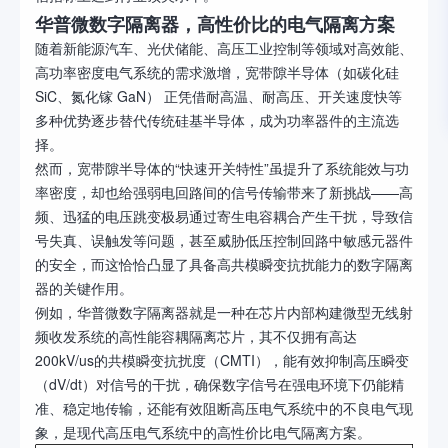
华普微数字隔离器，高性价比的电气隔离方案
随着新能源汽车、光伏储能、高压工业控制等领域对高效能、
高功率密度电气系统的需求激增，宽带隙半导体（如碳化硅
SiC、氮化镓 GaN） 正凭借耐高温、耐高压、开关速度快等
多种优势逐步替代传统硅基半导体，成为功率器件的主流选
择。
然而，宽带隙半导体的“快速开关特性”虽提升了系统能效与功
率密度，却也给强弱电回路间的信号传输带来了新挑战——高
频、迅猛的电压跳变极易通过寄生电容耦合产生干扰，导致信
号失真、误触发等问题，甚至威胁低压控制回路中敏感元器件
的安全，而这恰恰凸显了具备高共模瞬变抗扰能力的数字隔离
器的关键作用。
例如，华普微数字隔离器就是一种在芯片内部构建微型无线射
频收发系统的高性能容耦隔离芯片，其不仅拥有高达
200kV/us的共模瞬变抗扰度（CMTI），能有效抑制高压瞬变
（dV/dt）对信号的干扰，确保数字信号在强电环境下仍能精
准、稳定地传输，还能有效阻断高压电气系统中的不良电气现
象，是现代高压电气系统中的高性价比电气隔离方案。