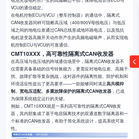
VCU的通信稳定。
在电机控制ECU与VCU（整车控制器）的通信中，隔离式
CAN收发器同样可阻断高压域（400/800V母线电压）与低压
域之间的地电位差通过CAN总线形成地环路电流，以及抵抗
电机逆变器高频开关动作所产生的高频电磁噪声，从而实现电
机控制ECU与VCU的可靠通信。
CMT10XXX，高可靠性隔离式CAN收发器
在高压域与低压域的跨域通信场景中，隔离式CAN收发器不
仅需要具备基础的信号转换能力，更需应对地电位差、高频干
扰、故障扩散等复杂挑战，这对器件的隔离性能、防护机制和
环境适应性提出了更高要求——一款能够同时满足
高共模抑
制、宽电压适配、多重故障保护
的隔离式CAN收发器
，已成
为保障系统稳定运行的关键。
例如，CMT10XXX就是一系列高可靠性的隔离式CAN收发
器，其内部集成了基于电容隔离技术的双通道数字隔离器和一
个标准的CAN收发器，有助于简化系统设计，提高系统可靠
性。