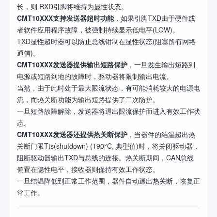
长，则 RXD引脚将维持为显性状态。
CMT10XXX
支持
发送器超时功能
，如果引脚TXD由于硬件或
者软件应用程序故障，被强制持续显示低电平(LOW)。
TXD显性超时器可以防止总线钳制在显性状态(阻塞所有网络
通信)。
CMT10XXX发送器提供输出短路保护
，一旦发生输出短路到
电源或短路到地的故障时，驱动器将限制输出电流。
当然，由于此时处于最大限流状态，有可能消耗较大的电源电
流，而热关断功能为输出短路提供了二次防护。
一旦短路故障解除，发送器将退出限流保护而进入有效工作状
态。
CMT10XXX发送器还提供热关断保护
，当器件的结温超出热
关断门限Tts(shutdown) (190°C, 典型值)时，将关闭驱动器，
阻断驱动器输出TXD与总线的连接。热关断期间，CAN总线
偏置在隐性电平，接收器则保持有效工作状态。
一旦结温降低到正常工作范围，器件自动退出热关断，恢复正
常工作。